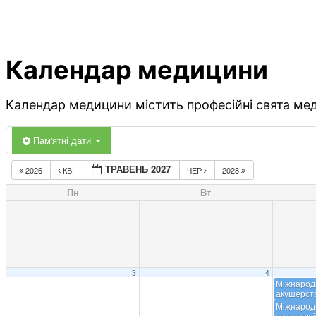
Календар медицини
Календар медицини містить професійні свята меди
Пам'ятні дати
ТРАВЕНЬ 2027
2026
КВІ
ЧЕР
2028
Пн
Вт
3
4
Міжнарод
акушерст
Міжнарод
за права і