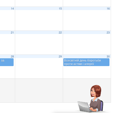
14
15
16
21
22
23
28
29
30
 за
Всесвітній день боротьби
проти астми і алергії