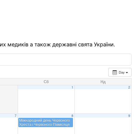
их медиків а також державні свята України.
Day
Сб
Нд
1
2
7
8
9
Міжнародний день Червоного
Хреста і Червоного Півмісяця