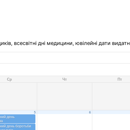
ків, всесвітні дні медицини, ювілейні дати видатн
Ср
Чт
Пт
5
6
ний день
ва
ний день боротьби
нвалідів