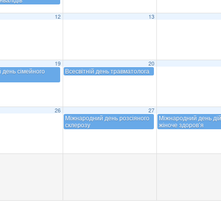
12
13
19
20
й день сімейного
Всесвітній день травматолога
26
27
Міжнародний день розсіяного
Міжнародний день дій
склерозу
жіноче здоров’я