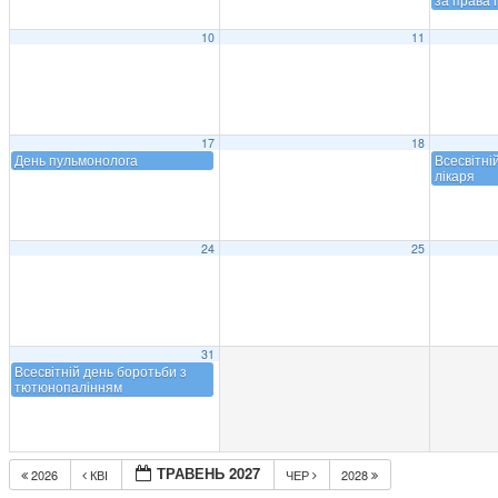
10
11
17
18
День пульмонолога
Всесвітні
лікаря
24
25
31
Всесвітній день боротьби з
тютюнопалінням
ТРАВЕНЬ 2027
2026
КВІ
ЧЕР
2028