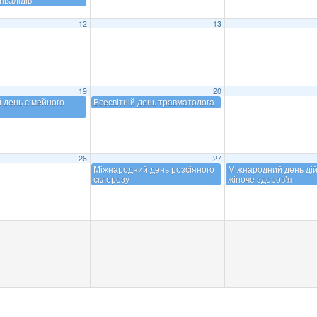
12
13
19
20
й день сімейного
Всесвітній день травматолога
26
27
Міжнародний день розсіяного
Міжнародний день дій
склерозу
жіноче здоров’я