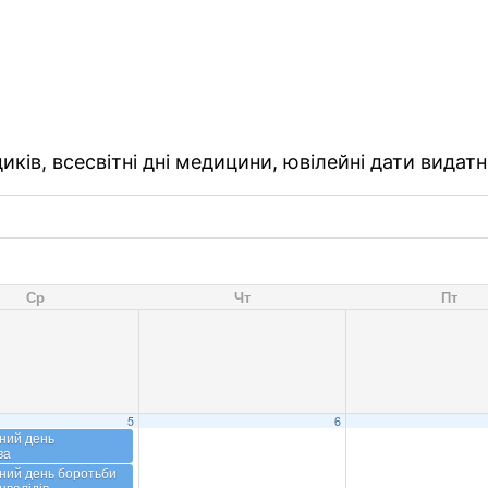
ків, всесвітні дні медицини, ювілейні дати видатн
Ср
Чт
Пт
5
6
ний день
ва
ний день боротьби
нвалідів