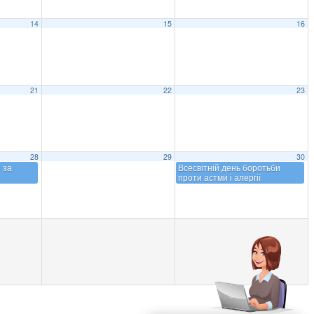
14
15
16
21
22
23
28
29
30
 за
Всесвітній день боротьби
проти астми і алергії