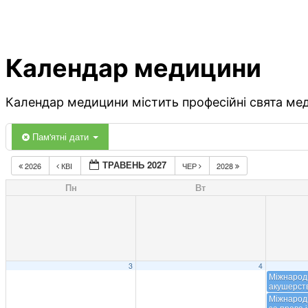
Календар медицини
Календар медицини містить професійні свята меди
Пам'ятні дати
ТРАВЕНЬ 2027
2026
КВІ
ЧЕР
2028
Пн
Вт
3
4
Міжнарод
акушерст
Міжнарод
за права і