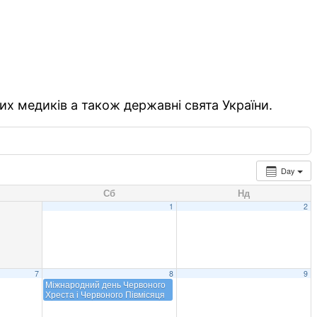
их медиків а також державні свята України.
Day
Сб
Нд
1
2
7
8
9
Міжнародний день Червоного
Хреста і Червоного Півмісяця