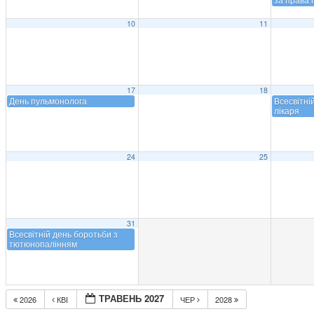
10
11
17
18
День пульмонолога
Всесвітні
лікаря
24
25
31
Всесвітній день боротьби з
тютюнопалінням
ТРАВЕНЬ 2027
2026
КВІ
ЧЕР
2028