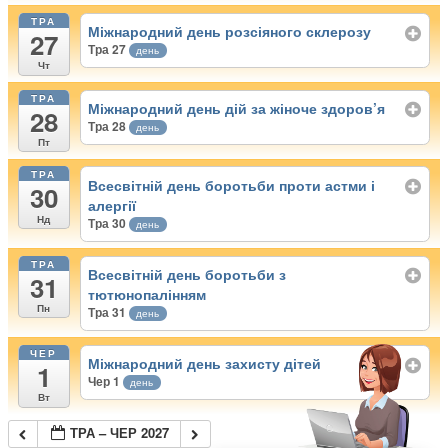
ТРА
Міжнародний день розсіяного склерозу
27
Тра 27
день
Чт
ТРА
Міжнародний день дій за жіноче здоров’я
28
Тра 28
день
Пт
ТРА
Всесвітній день боротьби проти астми і
30
алергії
Нд
Тра 30
день
ТРА
Всесвітній день боротьби з
31
тютюнопалінням
Пн
Тра 31
день
ЧЕР
Міжнародний день захисту дітей
1
Чер 1
день
Вт
ТРА – ЧЕР 2027