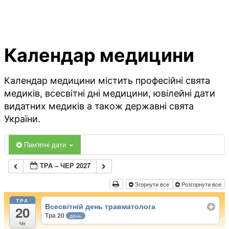
Календар медицини
Календар медицини містить професійні свята
медиків, всесвітні дні медицини, ювілейні дати
видатних медиків а також державні свята
України.
Пам'ятні дати
ТРА – ЧЕР 2027
Згорнути все
Розгорнути все
ТРА
Всесвітній день травматолога
20
Тра 20
день
Чт