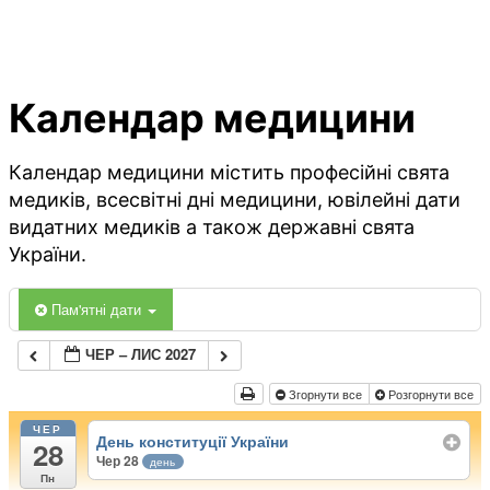
Календар медицини
Календар медицини містить професійні свята
медиків, всесвітні дні медицини, ювілейні дати
видатних медиків а також державні свята
України.
Пам'ятні дати
ЧЕР – ЛИС 2027
Згорнути все
Розгорнути все
ЧЕР
День конституції України
28
Чер 28
день
Пн