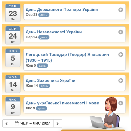
СЕР
День Державного Прапора України
23
Сер 23
день
Пн
СЕР
День Незалежності України
24
Сер 24
день
Вт
ЖОВ
Легоцький Тиводар (Теодор) Яношович
5
(1830 – 1915)
Вт
Жов 5
день
ЖОВ
День Захисника України
14
Жов 14
день
Чт
ЛИС
День української писемності і мови
9
Лис 9
день
Вт
ЧЕР – ЛИС 2027