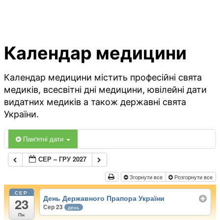
Календар медицини
Календар медицини містить професійні свята
медиків, всесвітні дні медицини, ювілейні дати
видатних медиків а також державні свята
України.
Пам'ятні дати
СЕР – ГРУ 2027
Згорнути все
Розгорнути все
СЕР
День Державного Прапора України
23
Сер 23
день
Пн