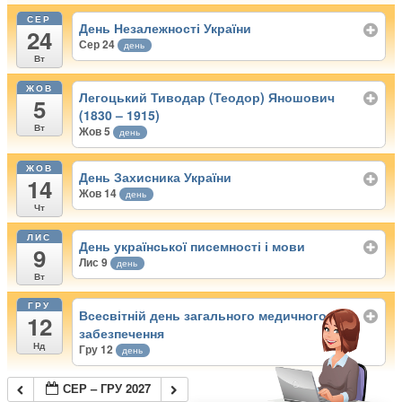
СЕР
День Незалежності України
24
Сер 24
день
Вт
ЖОВ
Легоцький Тиводар (Теодор) Яношович
5
(1830 – 1915)
Вт
Жов 5
день
ЖОВ
День Захисника України
14
Жов 14
день
Чт
ЛИС
День української писемності і мови
9
Лис 9
день
Вт
ГРУ
Всесвітній день загального медичного
12
забезпечення
Нд
Гру 12
день
СЕР – ГРУ 2027