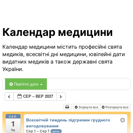
Календар медицини
Календар медицини містить професійні свята
медиків, всесвітні дні медицини, ювілейні дати
видатних медиків а також державні свята
України.
Пам'ятні дати
СЕР – ВЕР 2027
Згорнути все
Розгорнути все
СЕР
Всесвітній тиждень підтримки грудного
1
вигодовування
Нд
Сер 1 – Сер 7
день