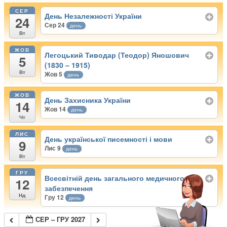
СЕР
День Незалежності України
24
Сер 24
день
Вт
ЖОВ
Легоцький Тиводар (Теодор) Яношович
5
(1830 – 1915)
Вт
Жов 5
день
ЖОВ
День Захисника України
14
Жов 14
день
Чт
ЛИС
День української писемності і мови
9
Лис 9
день
Вт
ГРУ
Всесвітній день загального медичного
12
забезпечення
Нд
Гру 12
день
СЕР – ГРУ 2027