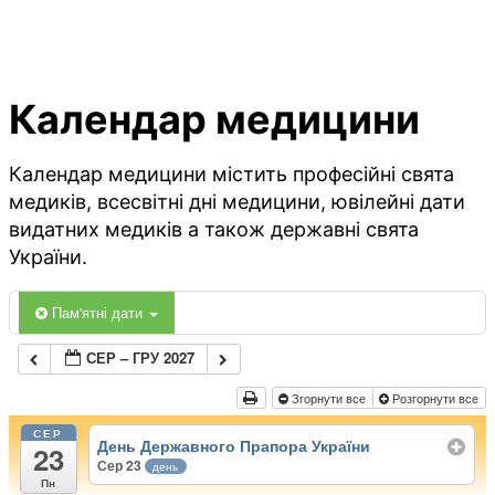
Календар медицини
Календар медицини містить професійні свята
медиків, всесвітні дні медицини, ювілейні дати
видатних медиків а також державні свята
України.
Пам'ятні дати
СЕР – ГРУ 2027
Згорнути все
Розгорнути все
СЕР
День Державного Прапора України
23
Сер 23
день
Пн