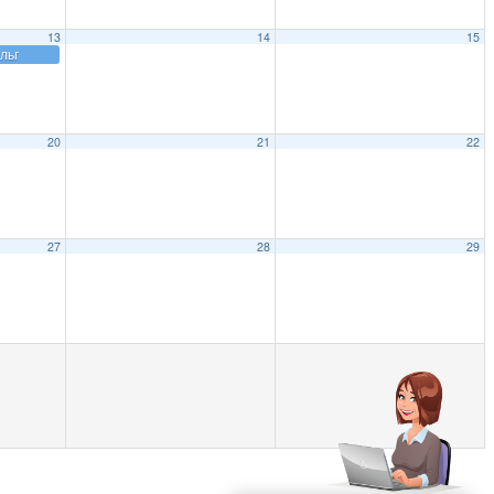
13
14
15
льг
20
21
22
27
28
29