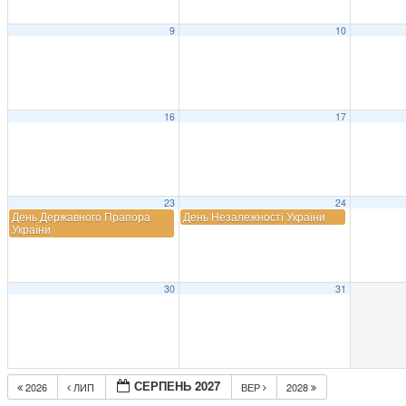
9
10
16
17
23
24
День Державного Прапора
День Незалежності України
України
30
31
СЕРПЕНЬ 2027
2026
ЛИП
ВЕР
2028