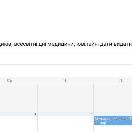
ків, всесвітні дні медицини, ювілейні дати видатн
Ср
Чт
Пт
4
5
Міжнародний день “Лік
за мир”