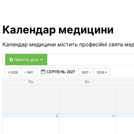
Календар медицини
Календар медицини містить професійні свята меди
Пам'ятні дати
СЕРПЕНЬ 2027
2026
ЛИП
ВЕР
2028
Пн
Вт
2
3