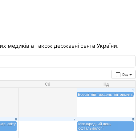
их медиків а також державні свята України.
Day
Сб
Нд
1
Всесвітній тиждень підтримки гру
6
7
8
арі світу
Міжнародний день
офтальмології