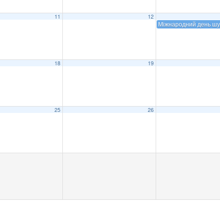
11
12
Міжнародний день шу
18
19
25
26