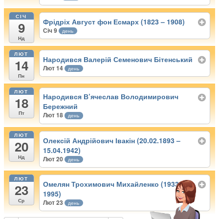
СІЧ
Фрідріх Август фон Есмарх (1823 – 1908)
9
Січ 9
день
Нд
ЛЮТ
Народився Валерій Семенович Бітенський
14
Лют 14
день
Пн
ЛЮТ
Народився В’ячеслав Володимирович
18
Бережний
Пт
Лют 18
день
ЛЮТ
Олексій Андрійович Івакін (20.02.1893 –
20
15.04.1942)
Нд
Лют 20
день
ЛЮТ
Омелян Трохимович Михайленко (1933 –
23
1995)
Ср
Лют 23
день