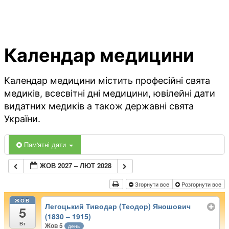
Календар медицини
Календар медицини містить професійні свята
медиків, всесвітні дні медицини, ювілейні дати
видатних медиків а також державні свята
України.
Пам'ятні дати
ЖОВ 2027 – ЛЮТ 2028
Згорнути все
Розгорнути все
ЖОВ
Легоцький Тиводар (Теодор) Яношович
5
(1830 – 1915)
Вт
Жов 5
день