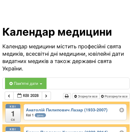
Календар медицини
Календар медицини містить професійні свята
медиків, всесвітні дні медицини, ювілейні дати
видатних медиків а також державні свята
України.
Пам'ятні дати
КВІ 2028
Згорнути все
Розгорнути все
КВІ
Анатолій Пилипович Лазар (1933-2007)
1
Кві 1
день
Сб
КВІ