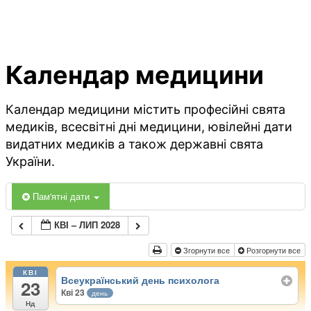
Календар медицини
Календар медицини містить професійні свята
медиків, всесвітні дні медицини, ювілейні дати
видатних медиків а також державні свята
України.
Пам'ятні дати
КВІ – ЛИП 2028
Згорнути все
Розгорнути все
КВІ
Всеукраїнський день психолога
23
Кві 23
день
Нд