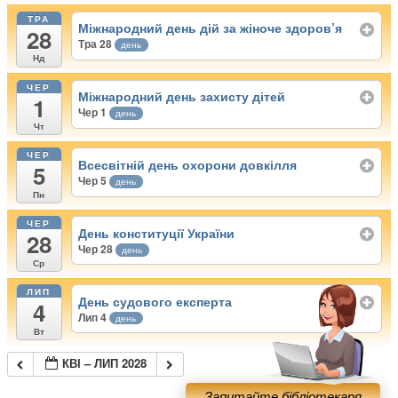
ТРА
Міжнародний день дій за жіноче здоров’я
28
Тра 28
день
Нд
ЧЕР
Міжнародний день захисту дітей
1
Чер 1
день
Чт
ЧЕР
Всесвітній день охорони довкілля
5
Чер 5
день
Пн
ЧЕР
День конституції України
28
Чер 28
день
Ср
ЛИП
День судового експерта
4
Лип 4
день
Вт
КВІ – ЛИП 2028