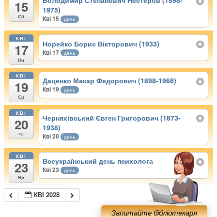
Володимир Степанович Нестеров (1898-
15
1975)
Сб
Кві 15
день
КВІ
Норейко Борис Вікторович (1933)
17
Кві 17
день
Пн
КВІ
Даценко Макар Федорович (1898-1968)
19
Кві 19
день
Ср
КВІ
Черняхівський Євген Григорович (1873-
20
1938)
Чт
Кві 20
день
КВІ
Всеукраїнський день психолога
23
Кві 23
день
Нд
КВІ 2028