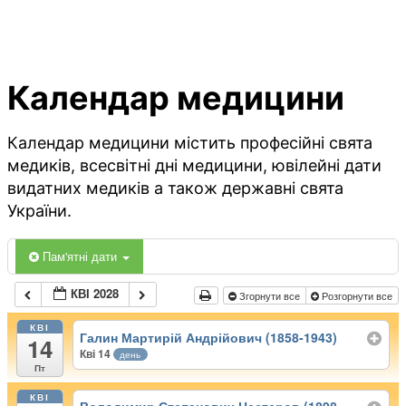
Календар медицини
Календар медицини містить професійні свята
медиків, всесвітні дні медицини, ювілейні дати
видатних медиків а також державні свята
України.
Пам'ятні дати
КВІ 2028
Згорнути все
Розгорнути все
КВІ
Галин Мартирій Андрійович (1858-1943)
14
Кві 14
день
Пт
КВІ