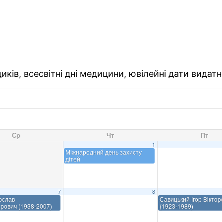
ків, всесвітні дні медицини, ювілейні дати видатн
Ср
Чт
Пт
1
Міжнародний день захисту
дітей
7
8
ослав
Савицький Ігор Віктор
рович (1938-2007)
(1923-1989)