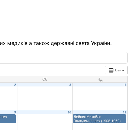
их медиків а також державні свята України.
Day
Сб
Нд
2
3
4
9
10
11
ович
Лейник Михайло
Володимирович (1908-1960)