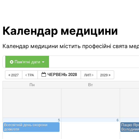
Календар медицини
Календар медицини містить професійні свята меди
Пам'ятні дати
ЧЕРВЕНЬ 2028
2027
ТРА
ЛИП
2029
Пн
Вт
5
6
Всесвітній день охорони
Пацко Яр
довкілля
Володими