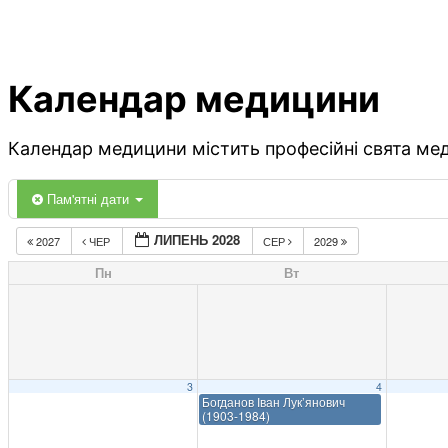
Календар медицини
Календар медицини містить професійні свята меди
Пам'ятні дати
ЛИПЕНЬ 2028
2027
ЧЕР
СЕР
2029
Пн
Вт
3
4
Богданов Іван Лук’янович
(1903-1984)