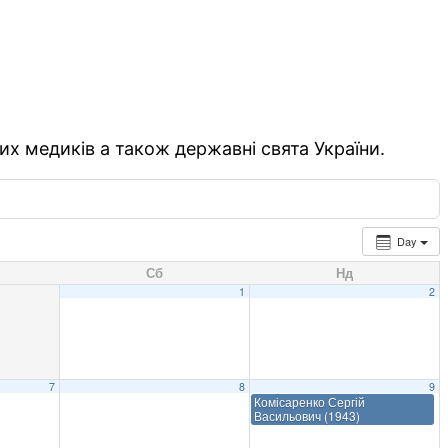
их медиків а також державні свята України.
Day
Сб
Нд
1
2
7
8
9
Комісаренко Сергій
Васильович (1943)