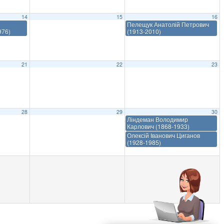
14
15
16
Пелещук Анатолій Петрович
976)
(1913-2010)
21
22
23
28
29
30
Ліндеман Володимир
Карлович (1868-1933)
Олексій Іванович Циганов
(1928-1985)