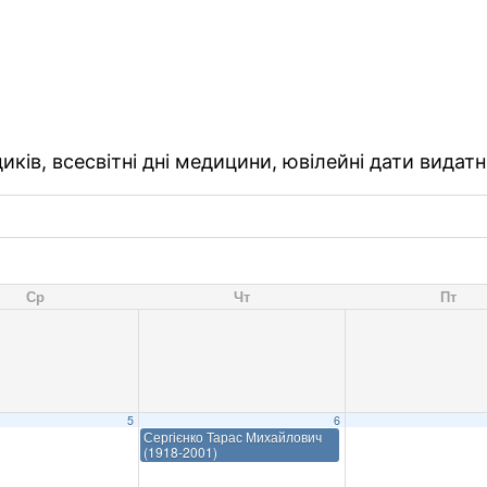
ків, всесвітні дні медицини, ювілейні дати видатн
Ср
Чт
Пт
5
6
Сергієнко Тарас Михайлович
(1918-2001)