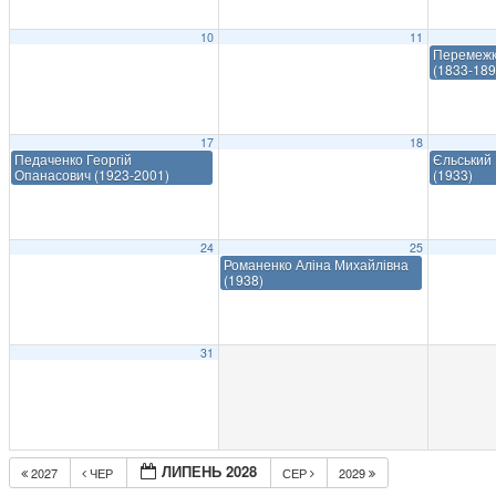
10
11
Перемежк
(1833-189
17
18
Педаченко Георгій
Єльський 
Опанасович (1923-2001)
(1933)
24
25
Романенко Аліна Михайлівна
(1938)
31
ЛИПЕНЬ 2028
2027
ЧЕР
СЕР
2029