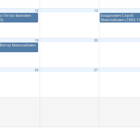
12
13
о Петро Іванович
Богданович Сергій
3)
Миколайович (1893-1
19
20
Віктор Миколайович
26
27