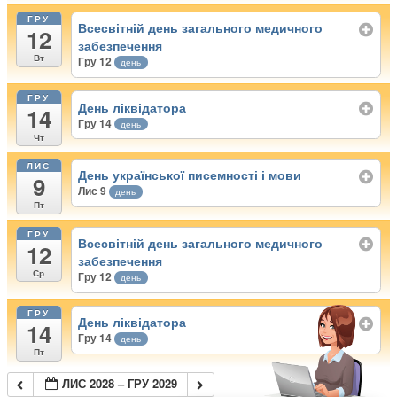
ГРУ
Всесвітній день загального медичного
12
забезпечення
Вт
Гру 12
день
ГРУ
День ліквідатора
14
Гру 14
день
Чт
ЛИС
День української писемності і мови
9
Лис 9
день
Пт
ГРУ
Всесвітній день загального медичного
12
забезпечення
Ср
Гру 12
день
ГРУ
День ліквідатора
14
Гру 14
день
Пт
ЛИС 2028 – ГРУ 2029