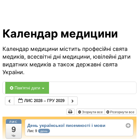
Календар медицини
Календар медицини містить професійні свята
медиків, всесвітні дні медицини, ювілейні дати
видатних медиків а також державні свята
України.
Пам'ятні дати
ЛИС 2028 – ГРУ 2029
Згорнути все
Розгорнути все
ЛИС
День української писемності і мови
9
Лис 9
день
Чт