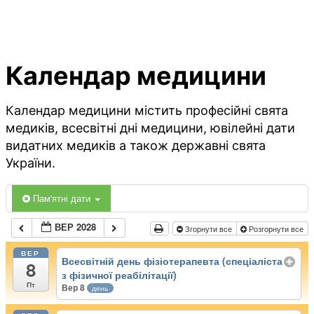
Календар медицини
Календар медицини містить професійні свята
медиків, всесвітні дні медицини, ювілейні дати
видатних медиків а також державні свята
України.
Пам'ятні дати
ВЕР 2028
Згорнути все
Розгорнути все
ВЕР
Всесвітній день фізіотерапевта (спеціаліста
8
з фізичної реабілітації)
Пт
Вер 8
день