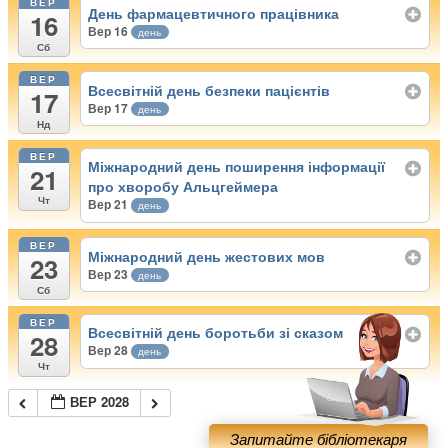
ВЕР
День фармацевтичного працівника
16
Вер 16
день
Сб
ВЕР
Всесвітній день безпеки пацієнтів
17
Вер 17
день
Нд
ВЕР
Міжнародний день поширення інформації
21
про хворобу Альцгеймера
Чт
Вер 21
день
ВЕР
Міжнародний день жестових мов
23
Вер 23
день
Сб
ВЕР
Всесвітній день боротьби зі сказом
28
Вер 28
день
Чт
ВЕР 2028