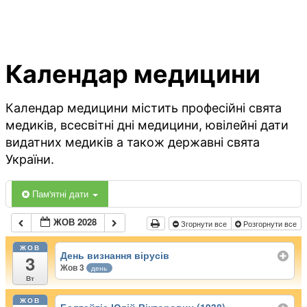
Календар медицини
Календар медицини містить професійні свята
медиків, всесвітні дні медицини, ювілейні дати
видатних медиків а також державні свята
України.
Пам'ятні дати
ЖОВ 2028
Згорнути все
Розгорнути все
ЖОВ
День визнання вірусів
3
Жов 3
день
Вт
ЖОВ