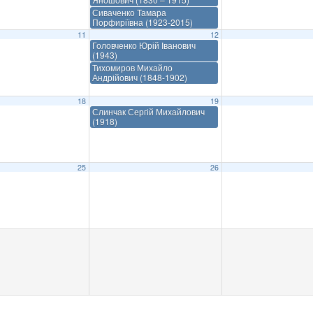
Сиваченко Тамара
Порфиріївна (1923-2015)
11
12
Головченко Юрій Іванович
(1943)
Тихомиров Михайло
Андрійович (1848-1902)
18
19
Слинчак Сергій Михайлович
(1918)
25
26