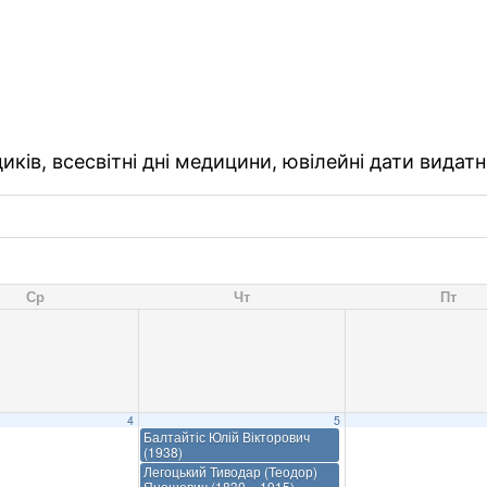
ків, всесвітні дні медицини, ювілейні дати видатн
Ср
Чт
Пт
4
5
Балтайтіс Юлій Вікторович
(1938)
Легоцький Тиводар (Теодор)
Яношович (1830 – 1915)