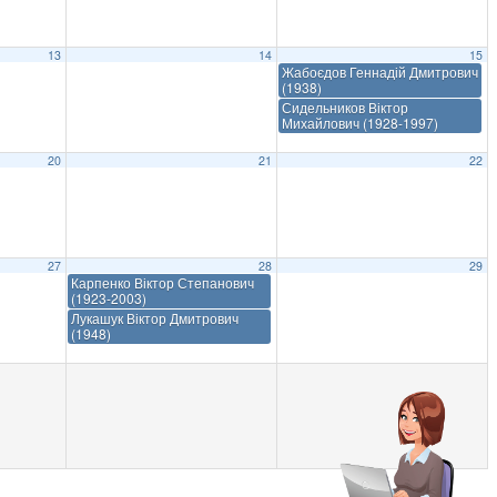
13
14
15
Жабоєдов Геннадій Дмитрович
(1938)
Сидельников Віктор
Михайлович (1928-1997)
20
21
22
27
28
29
Карпенко Віктор Степанович
(1923-2003)
Лукашук Віктор Дмитрович
(1948)