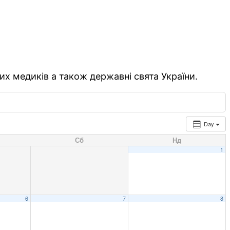
их медиків а також державні свята України.
Day
Сб
Нд
1
6
7
8