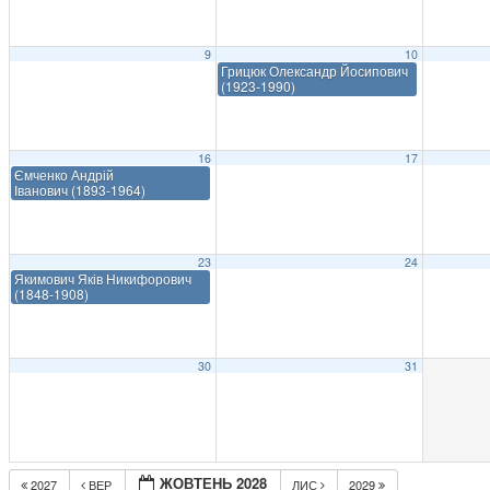
9
10
Грицюк Олександр Йосипович
(1923-1990)
16
17
Ємченко Андрій
Іванович (1893-1964)
23
24
Якимович Яків Никифорович
(1848-1908)
30
31
ЖОВТЕНЬ 2028
2027
ВЕР
ЛИС
2029