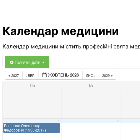
Календар медицини
Календар медицини містить професійні свята меди
Пам'ятні дати
ЖОВТЕНЬ 2028
2027
ВЕР
ЛИС
2029
Пн
Вт
2
3
Возіанов Олександр
Федорович (1938-2017)