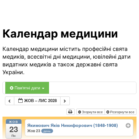
Календар медицини
Календар медицини містить професійні свята
медиків, всесвітні дні медицини, ювілейні дати
видатних медиків а також державні свята
України.
Пам'ятні дати
ЖОВ – ЛИС 2028
Згорнути все
Розгорнути все
ЖОВ
Якимович Яків Никифорович (1848-1908)
23
Жов 23
день
Пн