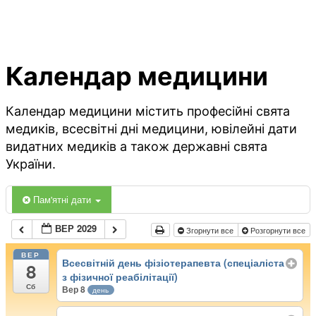
Календар медицини
Календар медицини містить професійні свята
медиків, всесвітні дні медицини, ювілейні дати
видатних медиків а також державні свята
України.
Пам'ятні дати
ВЕР 2029
Згорнути все
Розгорнути все
ВЕР
Всесвітній день фізіотерапевта (спеціаліста
8
з фізичної реабілітації)
Сб
Вер 8
день