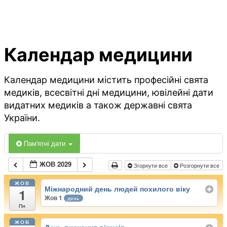
Календар медицини
Календар медицини містить професійні свята
медиків, всесвітні дні медицини, ювілейні дати
видатних медиків а також державні свята
України.
Пам'ятні дати
ЖОВ 2029
Згорнути все
Розгорнути все
ЖОВ
Міжнародний день людей похилого віку
1
Жов 1
день
Пн
ЖОВ