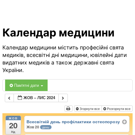
Календар медицини
Календар медицини містить професійні свята
медиків, всесвітні дні медицини, ювілейні дати
видатних медиків а також державні свята
України.
Пам'ятні дати
ЖОВ – ЛИС 2024
Згорнути все
Розгорнути все
ЖОВ
Всесвітній день профілактики остеопорозу
20
Жов 20
день
Нд