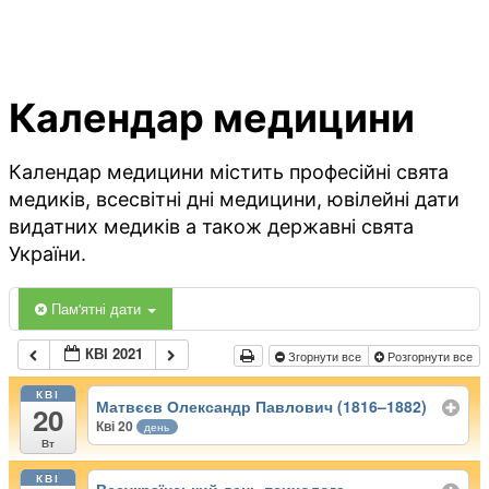
Календар медицини
Календар медицини містить професійні свята
медиків, всесвітні дні медицини, ювілейні дати
видатних медиків а також державні свята
України.
Пам'ятні дати
КВІ 2021
Згорнути все
Розгорнути все
КВІ
Матвєєв Олександр Павлович (1816–1882)
20
Кві 20
день
Вт
КВІ