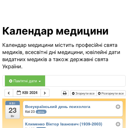
Календар медицини
Календар медицини містить професійні свята
медиків, всесвітні дні медицини, ювілейні дати
видатних медиків а також державні свята
України.
Пам'ятні дати
КВІ 2024
Згорнути все
Розгорнути все
КВІ
Всеукраїнський день психолога
23
Кві 23
день
Вт
Клименко Віктор Іванович (1939-2003)