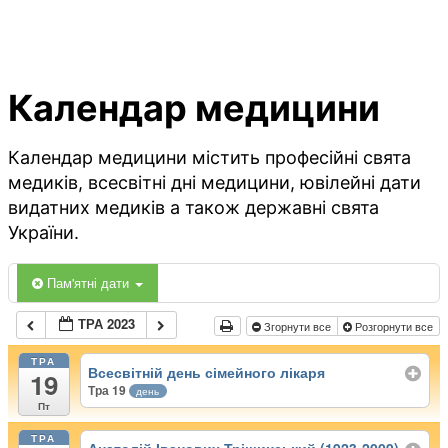
Календар медицини
Календар медицини містить професійні свята
медиків, всесвітні дні медицини, ювілейні дати
видатних медиків а також державні свята
України.
Пам'ятні дати
ТРА 2023
Згорнути все
Розгорнути все
ТРА
Всесвітній день сімейного лікаря
19
Тра 19
день
Пт
ТРА