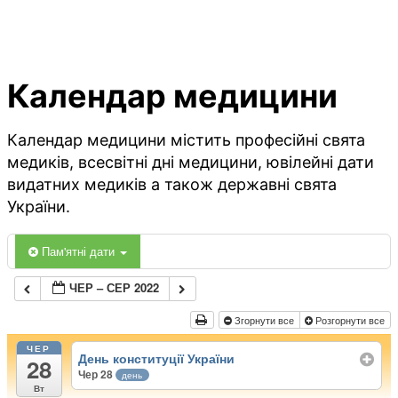
Календар медицини
Календар медицини містить професійні свята
медиків, всесвітні дні медицини, ювілейні дати
видатних медиків а також державні свята
України.
Пам'ятні дати
ЧЕР – СЕР 2022
Згорнути все
Розгорнути все
ЧЕР
День конституції України
28
Чер 28
день
Вт