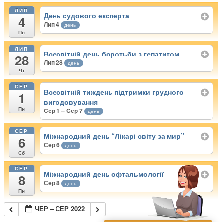
ЛИП
День судового експерта
4
Лип 4
день
Пн
ЛИП
Всесвітній день боротьби з гепатитом
28
Лип 28
день
Чт
СЕР
Всесвітній тиждень підтримки грудного
1
вигодовування
Пн
Сер 1 – Сер 7
день
СЕР
Міжнародний день “Лікарі світу за мир”
6
Сер 6
день
Сб
СЕР
Міжнародний день офтальмології
8
Сер 8
день
Пн
ЧЕР – СЕР 2022