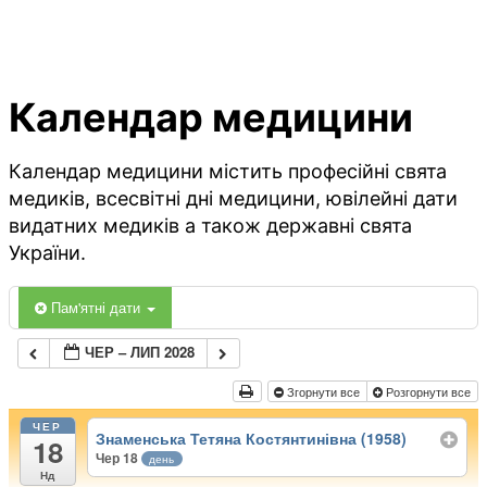
Календар медицини
Календар медицини містить професійні свята
медиків, всесвітні дні медицини, ювілейні дати
видатних медиків а також державні свята
України.
Пам'ятні дати
ЧЕР – ЛИП 2028
Згорнути все
Розгорнути все
ЧЕР
Знаменська Тетяна Костянтинівна (1958)
18
Чер 18
день
Нд