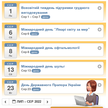
СЕР
Всесвітній тиждень підтримки грудного
1
вигодовування
Пн
Сер 1 – Сер 7
день
СЕР
Міжнародний день “Лікарі світу за мир”
6
Сер 6
день
Сб
СЕР
Міжнародний день офтальмології
8
Сер 8
день
Пн
СЕР
Міжнародний день шульг
13
Сер 13
день
Сб
СЕР
День Державного Прапора України
23
Сер 23
день
Вт
ЛИП – СЕР 2022