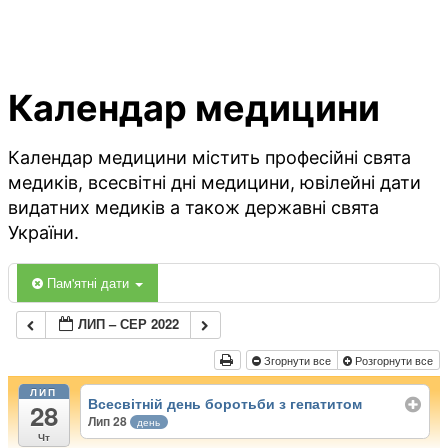
Календар медицини
Календар медицини містить професійні свята
медиків, всесвітні дні медицини, ювілейні дати
видатних медиків а також державні свята
України.
Пам'ятні дати
ЛИП – СЕР 2022
Згорнути все
Розгорнути все
ЛИП
Всесвітній день боротьби з гепатитом
28
Лип 28
день
Чт