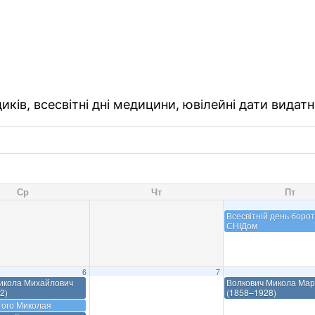
ків, всесвітні дні медицини, ювілейні дати видатн
Ср
Чт
Пт
Всесвітній день борот
СНІДом
6
7
икола Михайлович
Волкович Микола Мар
2)
(1858–1928)
того Миколая