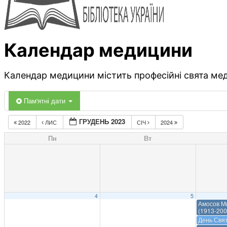
Календар медицини
Календар медицини містить професійні свята меди
Пам'ятні дати
ГРУДЕНЬ 2023
2022
ЛИС
СІЧ
2024
Пн
Вт
4
5
Амосов М
(1913-200
День Свя