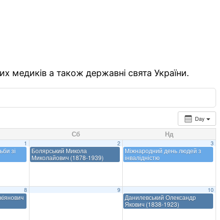
их медиків а також державні свята України.
Day
Сб
Нд
1
2
3
ьби зі
Болярський Микола
Міжнародний день людей з
Миколайович (1878-1939)
інвалідністю
8
9
10
кіянович
Данилевський Олександр
Якович (1838-1923)