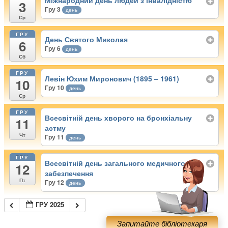
Міжнародний день людей з інвалідністю
3
Гру 3
день
Ср
ГРУ
День Святого Миколая
6
Гру 6
день
Сб
ГРУ
Левін Юхим Миронович (1895 – 1961)
10
Гру 10
день
Ср
ГРУ
Всесвітній день хворого на бронхіальну
11
астму
Чт
Гру 11
день
ГРУ
Всесвітній день загального медичного
12
забезпечення
Пт
Гру 12
день
ГРУ 2025