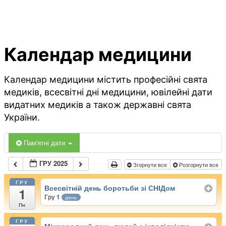
Календар медицини
Календар медицини містить професійні свята
медиків, всесвітні дні медицини, ювілейні дати
видатних медиків а також державні свята
України.
Пам'ятні дати
ГРУ 2025
Згорнути все
Розгорнути все
ГРУ
Всесвітній день боротьби зі СНІДом
1
Гру 1
день
Пн
ГРУ