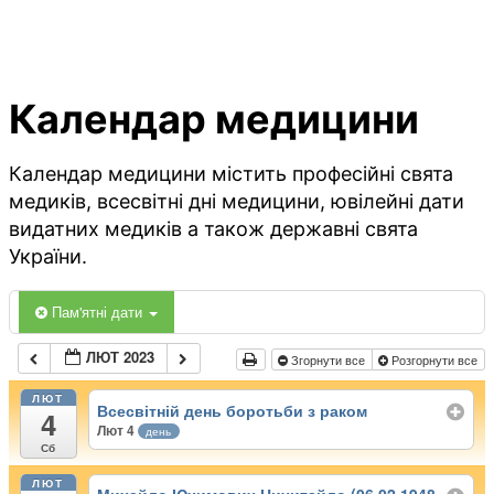
Календар медицини
Календар медицини містить професійні свята
медиків, всесвітні дні медицини, ювілейні дати
видатних медиків а також державні свята
України.
Пам'ятні дати
ЛЮТ 2023
Згорнути все
Розгорнути все
ЛЮТ
Всесвітній день боротьби з раком
4
Лют 4
день
Сб
ЛЮТ