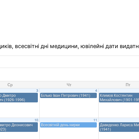
ків, всесвітні дні медицини, ювілейні дати видатн
Ср
Чт
Пт
3
4
о Дмитро
Білько Іван Петрович (1941)
Климов Костянтин
ич (1926-1996)
Михайлович (1901-19
10
11
Дмитро Деонисович
Всесвітній день нирки
Давиденко Лариса Ми
023)
(1941)