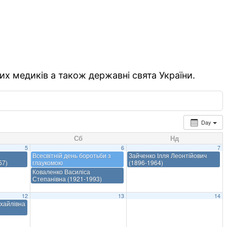
их медиків а також державні свята України.
Day
Сб
Нд
5
6
7
Всесвітній день боротьби з
Зайченко Ілля Леонтійович
57)
глаукомою
(1896-1964)
Коваленко Василіса
Степанівна (1921-1993)
12
13
14
хайлівна