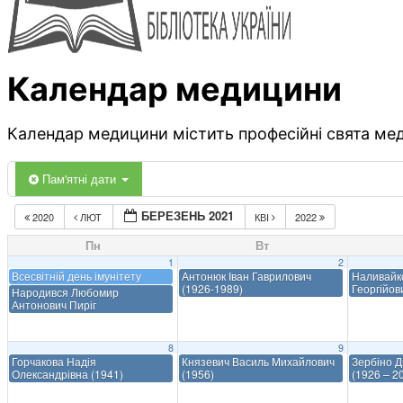
Календар медицини
Календар медицини містить професійні свята меди
Пам'ятні дати
БЕРЕЗЕНЬ 2021
2020
ЛЮТ
КВІ
2022
Пн
Вт
1
2
Всесвітній день імунітету
Антонюк Іван Гаврилович
Наливайк
(1926-1989)
Георгійов
Народився Любомир
Антонович Пиріг
8
9
Горчакова Надія
Князевич Василь Михайлович
Зербіно 
Олександрівна (1941)
(1956)
(1926 – 2