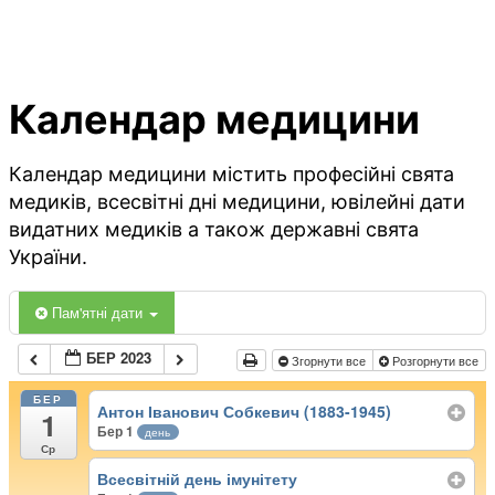
Календар медицини
Календар медицини містить професійні свята
медиків, всесвітні дні медицини, ювілейні дати
видатних медиків а також державні свята
України.
Пам'ятні дати
БЕР 2023
Згорнути все
Розгорнути все
БЕР
Антон Іванович Собкевич (1883-1945)
1
Бер 1
день
Ср
Всесвітній день імунітету