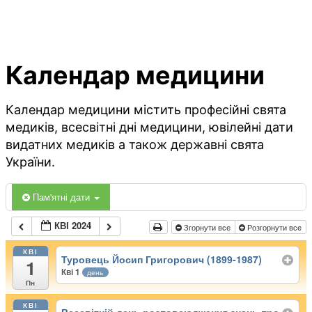
Календар медицини
Календар медицини містить професійні свята
медиків, всесвітні дні медицини, ювілейні дати
видатних медиків а також державні свята
України.
Пам'ятні дати
КВІ 2024
Згорнути все
Розгорнути все
КВІ
Туровець Йосип Григорович (1899-1987)
1
Кві 1
день
Пн
КВІ