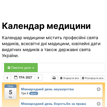
Календар медицини
Календар медицини містить професійні свята
медиків, всесвітні дні медицини, ювілейні дати
видатних медиків а також державні свята
України.
Пам'ятні дати
ТРА 2027
Згорнути все
Розгорнути все
ТРА
Міжнародний день акушерства
5
Тра 5
день
Ср
Міжнародний день боротьби за права