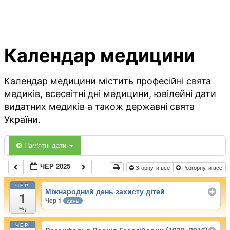
Календар медицини
Календар медицини містить професійні свята
медиків, всесвітні дні медицини, ювілейні дати
видатних медиків а також державні свята
України.
Пам'ятні дати
ЧЕР 2025
Згорнути все
Розгорнути все
ЧЕР
Міжнародний день захисту дітей
1
Чер 1
день
Нд
ЧЕР