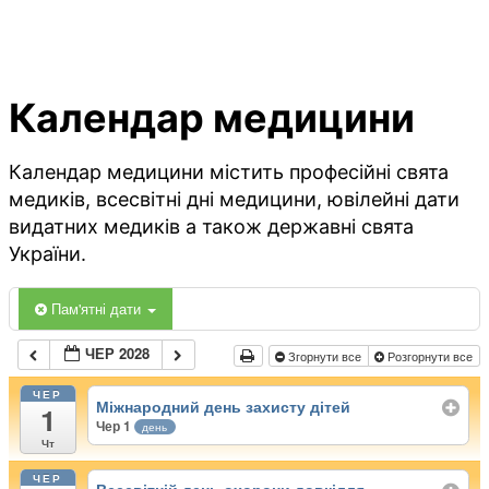
Календар медицини
Календар медицини містить професійні свята
медиків, всесвітні дні медицини, ювілейні дати
видатних медиків а також державні свята
України.
Пам'ятні дати
ЧЕР 2028
Згорнути все
Розгорнути все
ЧЕР
Міжнародний день захисту дітей
1
Чер 1
день
Чт
ЧЕР