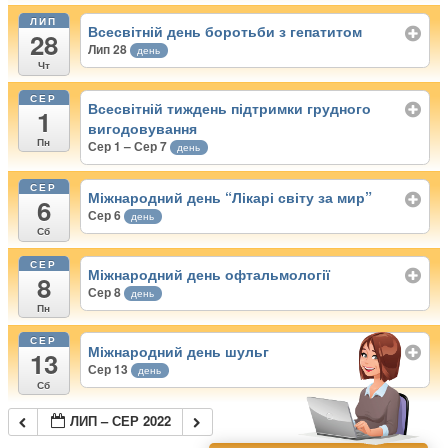
ЛИП
Всесвітній день боротьби з гепатитом
28
Лип 28
день
Чт
СЕР
Всесвітній тиждень підтримки грудного
1
вигодовування
Пн
Сер 1 – Сер 7
день
СЕР
Міжнародний день “Лікарі світу за мир”
6
Сер 6
день
Сб
СЕР
Міжнародний день офтальмології
8
Сер 8
день
Пн
СЕР
Міжнародний день шульг
13
Сер 13
день
Сб
ЛИП – СЕР 2022