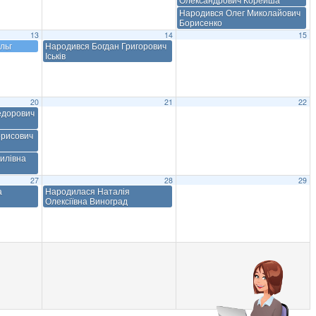
Народився Олег Миколайович
Борисенко
13
14
15
льг
Народився Богдан Григорович
Іськів
20
21
22
едорович
орисович
илівна
27
28
29
а
Народилася Наталія
Олексіївна Виноград