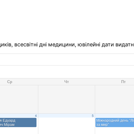
ків, всесвітні дні медицини, ювілейні дати видатн
Ср
Чт
Пт
4
5
я Едуард
Міжнародний день “Лік
ич Мірам
за мир”