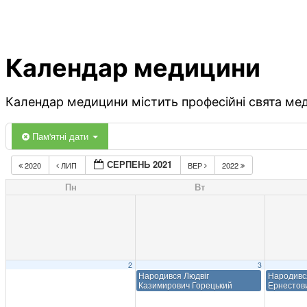
Календар медицини
Календар медицини містить професійні свята меди
Пам'ятні дати
СЕРПЕНЬ 2021
2020
ЛИП
ВЕР
2022
Пн
Вт
2
3
Народився Людвіг
Народивс
Казимирович Горецький
Ернестов