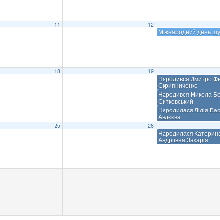
11
12
Міжнародний день шу
18
19
Народився Дмитро Ф
Скрипниченко
Народився Микола Б
Ситковський
Народилася Лілія Вас
Авдєєва
25
26
Народилася Катерин
Андріївна Захарія