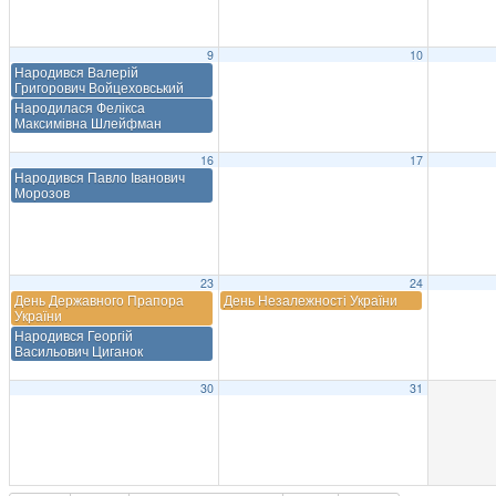
9
10
Народився Валерій
Григорович Войцеховський
Народилася Фелікса
Максимівна Шлейфман
16
17
Народився Павло Іванович
Морозов
23
24
День Державного Прапора
День Незалежності України
України
Народився Георгій
Васильович Циганок
30
31