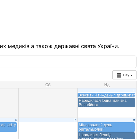
их медиків а також державні свята України.
Day
Сб
Нд
1
Всесвітній тиждень підтримки гру
Народилася Ірина Іванівна
Воробйова
6
7
8
арі світу
Міжнародний день
офтальмології
Народився Леонід
Олександрович Корейша