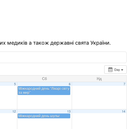
их медиків а також державні свята України.
Day
Сб
Нд
5
6
7
Міжнародний день “Лікарі світу
за мир”
12
13
14
Міжнародний день шульг