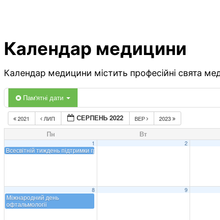
Календар медицини
Календар медицини містить професійні свята меди
Пам'ятні дати
СЕРПЕНЬ 2022
2021
ЛИП
ВЕР
2023
Пн
Вт
1
2
Всесвітній тиждень підтримки грудного вигодовування
8
9
Міжнародний день
офтальмології