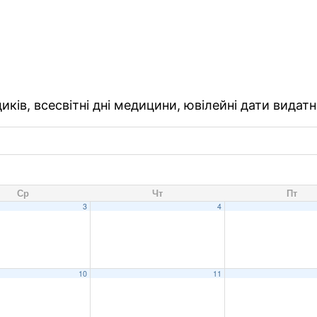
ків, всесвітні дні медицини, ювілейні дати видатн
Ср
Чт
Пт
3
4
10
11