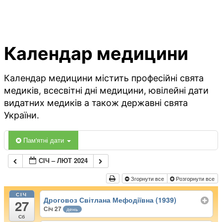
Календар медицини
Календар медицини містить професійні свята
медиків, всесвітні дні медицини, ювілейні дати
видатних медиків а також державні свята
України.
Пам'ятні дати
СІЧ – ЛЮТ 2024
Згорнути все
Розгорнути все
СІЧ
Дроговоз Світлана Мефодіївна (1939)
27
Січ 27
день
Сб