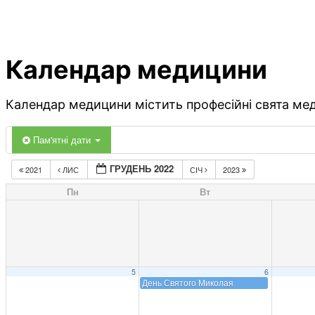
Календар медицини
Календар медицини містить професійні свята меди
Пам'ятні дати
ГРУДЕНЬ 2022
2021
ЛИС
СІЧ
2023
Пн
Вт
5
6
День Святого Миколая