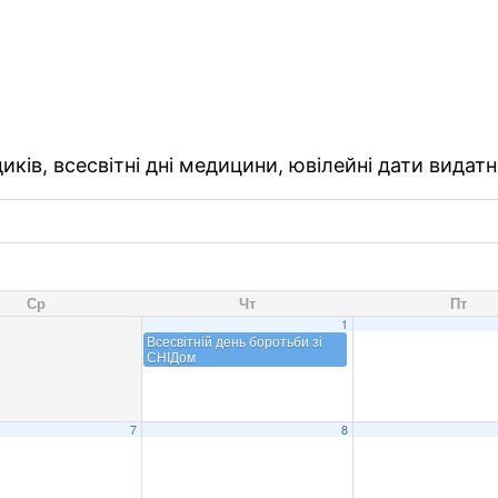
ків, всесвітні дні медицини, ювілейні дати видатн
Ср
Чт
Пт
1
Всесвітній день боротьби зі
СНІДом
7
8