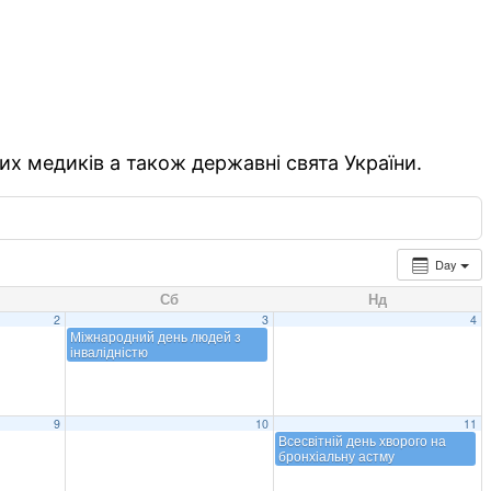
их медиків а також державні свята України.
Day
Сб
Нд
2
3
4
Міжнародний день людей з
інвалідністю
9
10
11
Всесвітній день хворого на
бронхіальну астму