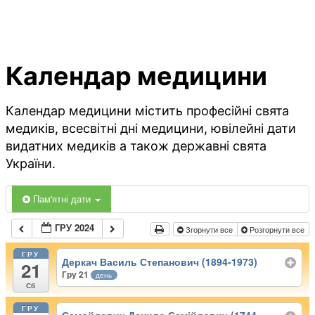
Календар медицини
Календар медицини містить професійні свята
медиків, всесвітні дні медицини, ювілейні дати
видатних медиків а також державні свята
України.
Пам'ятні дати
ГРУ 2024
Згорнути все
Розгорнути все
ГРУ
Деркач Василь Степанович (1894-1973)
21
Гру 21
день
Сб
ГРУ