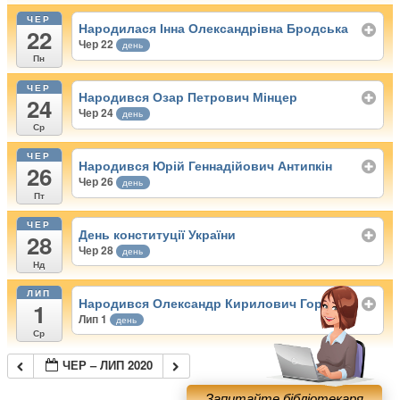
ЧЕР
Народилася Інна Олександрівна Бродська
22
Чер 22
день
Пн
ЧЕР
Народився Озар Петрович Мінцер
24
Чер 24
день
Ср
ЧЕР
Народився Юрій Геннадійович Антипкін
26
Чер 26
день
Пт
ЧЕР
День конституції України
28
Чер 28
день
Нд
ЛИП
Народився Олександр Кирилович Горчаков
1
Лип 1
день
Ср
ЧЕР – ЛИП 2020