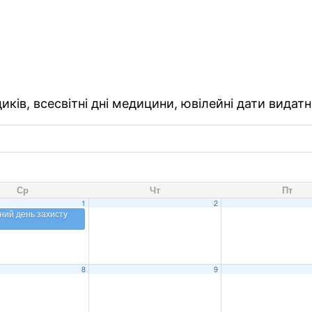
ків, всесвітні дні медицини, ювілейні дати видатн
Ср
Чт
Пт
1
2
ний день захисту
8
9