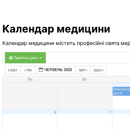
Календар медицини
Календар медицини містить професійні свята меди
Пам'ятні дати
ЧЕРВЕНЬ 2022
2021
ТРА
ЛИП
2023
Пн
Вт
Міжнарод
дітей
6
7