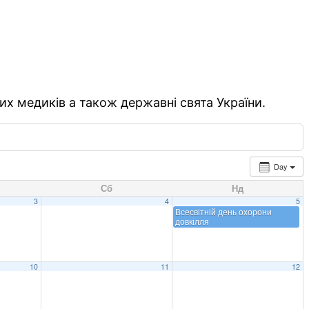
их медиків а також державні свята України.
Day
Сб
Нд
3
4
5
Всесвітній день охорони
довкілля
10
11
12