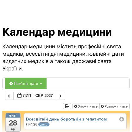
Календар медицини
Календар медицини містить професійні свята
медиків, всесвітні дні медицини, ювілейні дати
видатних медиків а також державні свята
України.
Пам'ятні дати
ЛИП – СЕР 2027
Згорнути все
Розгорнути все
ЛИП
Всесвітній день боротьби з гепатитом
28
Лип 28
день
Ср