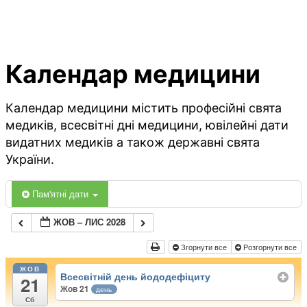
Календар медицини
Календар медицини містить професійні свята
медиків, всесвітні дні медицини, ювілейні дати
видатних медиків а також державні свята
України.
Пам'ятні дати
ЖОВ – ЛИС 2028
Згорнути все
Розгорнути все
ЖОВ
Всесвітній день йододефіциту
21
Жов 21
день
Сб