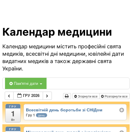
Календар медицини
Календар медицини містить професійні свята
медиків, всесвітні дні медицини, ювілейні дати
видатних медиків а також державні свята
України.
Пам'ятні дати
ГРУ 2026
Згорнути все
Розгорнути все
ГРУ
Всесвітній день боротьби зі СНІДом
1
Гру 1
день
Вт
ГРУ