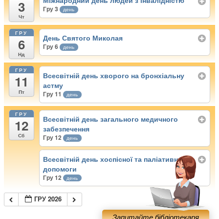
Міжнародний день людей з інвалідністю
3
Гру 3
день
Чт
ГРУ
День Святого Миколая
6
Гру 6
день
Нд
ГРУ
Всесвітній день хворого на бронхіальну
11
астму
Пт
Гру 11
день
ГРУ
Всесвітній день загального медичного
12
забезпечення
Сб
Гру 12
день
Всесвітній день хоспісної та паліативної
допомоги
Гру 12
день
ГРУ 2026