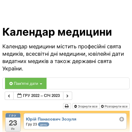
Календар медицини
Календар медицини містить професійні свята
медиків, всесвітні дні медицини, ювілейні дати
видатних медиків а також державні свята
України.
Пам'ятні дати
ГРУ 2022 – СІЧ 2023
Згорнути все
Розгорнути все
ГРУ
Юрій Панасович Зозуля
23
Гру 23
день
Пт