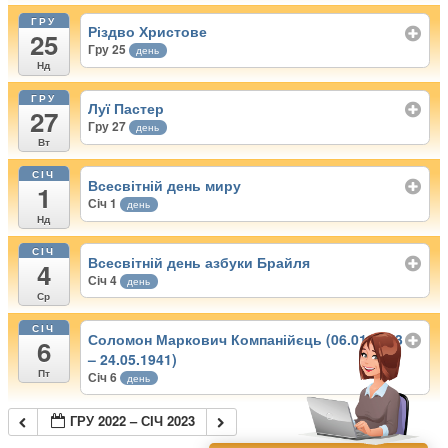
ГРУ
Різдво Христове
25
Гру 25
день
Нд
ГРУ
Луї Пастер
27
Гру 27
день
Вт
СІЧ
Всесвітній день миру
1
Січ 1
день
Нд
СІЧ
Всесвітній день азбуки Брайля
4
Січ 4
день
Ср
СІЧ
Соломон Маркович Компанійєць (06.01.1873
6
– 24.05.1941)
Пт
Січ 6
день
ГРУ 2022 – СІЧ 2023