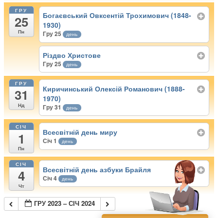
ГРУ
Богаєвський Овксентій Трохимович (1848-
25
1930)
Пн
Гру 25
день
Різдво Христове
Гру 25
день
ГРУ
Киричинський Олексій Романович (1888-
31
1970)
Нд
Гру 31
день
СІЧ
Всесвітній день миру
1
Січ 1
день
Пн
СІЧ
Всесвітній день азбуки Брайля
4
Січ 4
день
Чт
ГРУ 2023 – СІЧ 2024